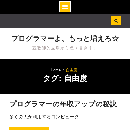
Skip
to
content
プログラマーよ、もっと増えろ☆
宣教師的立場から色々書きます
Home
自由度
タグ: 自由度
プログラマーの年収アップの秘訣
多くの人が利用するコンピュータ